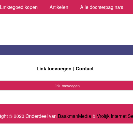
Linktegoed kopen
Artikelen
Alle dochterpagina's
Link toevoegen
Contact
Link toevoegen
ight © 2023 Onderdeel van
BaakmanMedia
&
Vrolijk Internet S